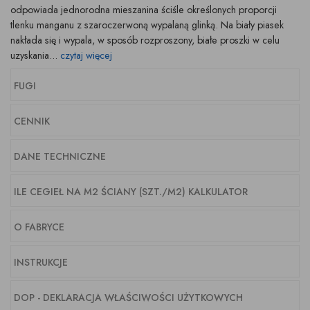
odpowiada jednorodna mieszanina ściśle określonych proporcji
tlenku manganu z szaroczerwoną wypalaną glinką. Na biały piasek
nakłada się i wypala, w sposób rozproszony, białe proszki w celu
uzyskania...
czytaj więcej
FUGI
CENNIK
DANE TECHNICZNE
ILE CEGIEŁ NA M2 ŚCIANY (SZT./M2) KALKULATOR
O FABRYCE
INSTRUKCJE
DOP - DEKLARACJA WŁAŚCIWOŚCI UŻYTKOWYCH