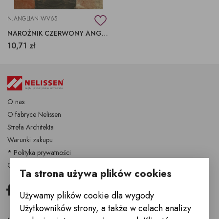
N.ANGLIAN WV65
NAROŻNIK CZERWONY ANGLIAN, OLD ANGLIAN
10,71 zł
O nas
O fabryce Nelissen
Strefa Architekta
Warunki zakupu
* Polityka prywatności
Cegły i płytki Nelissen
Ta strona używa plików cookies
Facebook
Instagram
Używamy plików cookie dla wygody
Użytkowników strony, a także w celach analizy