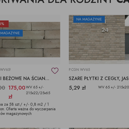
NA MAGAZYNIE
0%
 MAGAZYNIE
 WV65!
P.CGN WV65
PŁYTKI BEŻOWE NA ŚCIANE CAP GRIS NEZ
SZ
00
175,00
5,29 zł
WV 65 +/-
WV 65 +/- 215x2
215x22/25x65
zł
a za 58 szt./ +/- 0,8 m2 / 1
ton. Oferta ważna do wyczerpania
nów magazynowych