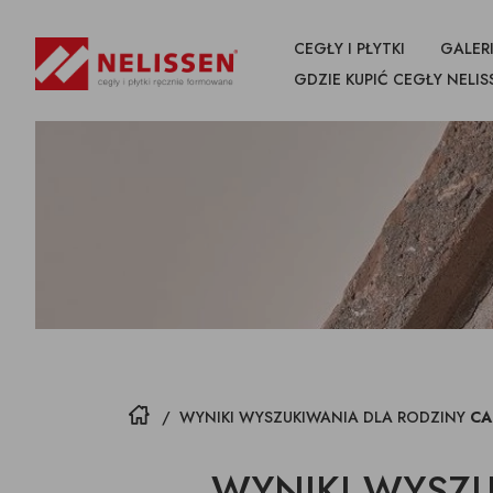
CEGŁY I PŁYTKI
GALERI
GDZIE KUPIĆ CEGŁY NELIS
WSZYSTKIE
PRODUKTY
CEGŁY
PŁYTKI CIĘTE Z CEGŁY
NAROŻN
CEGŁY
STRONA GŁÓWNA
/
WYNIKI WYSZUKIWANIA DLA RODZINY
CA
WYNIKI WYSZU