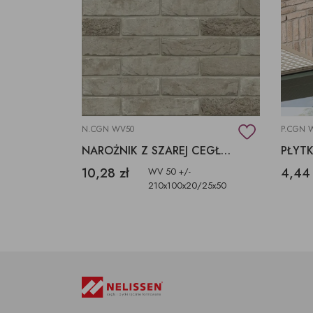
N.CGN WV50
P.CGN 
NAROŻNIK Z SZAREJ CEGŁY CAP GRIS NEZ
10,28 zł
4,44 
WV 50 +/-
210x100x20/25x50