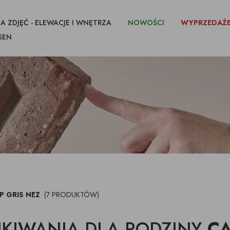
A ZDJĘĆ - ELEWACJE I WNĘTRZA
NOWOŚCI
WYPRZEDAŻ
SEN
CEGŁY I PŁYTKI
IKI CIĘTE Z
FUGI KLEJE
IMPREGNATY
P GRIS NEZ
(7 PRODUKTÓW)
KIWANIA DLA RODZINY
CA