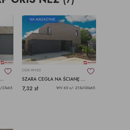
NA MAGAZYNIE
CGN WV65
ARE PŁYTKI Z CEGŁY, JASNY MUR CAP GRIS
SZARA CEGŁA NA ŚCIANĘ Z TELEWIZOREM CAP GRIS
7,32 zł
0/25x65
WV 65 +/- 215x100x65