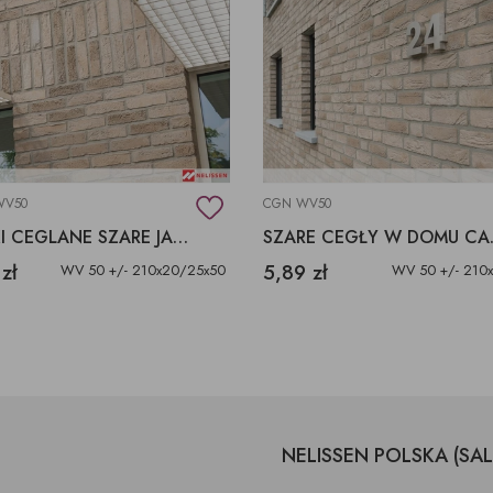
WV50
CGN WV50
PŁYTKI CEGLANE SZARE JASNE CAP GRIS NEZ
SZARE 
zł
5,89 zł
WV 50 +/- 210x20/25x50
WV 50 +/- 210
NELISSEN POLSKA (SA