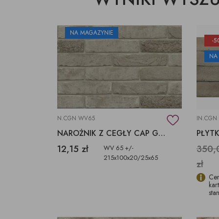
NA MAGAZYNIE
-5
NA
N.CGN WV65
IN.CGN
NAROŻNIK Z CEGŁY CAP GRIS NEZ
12,15 zł
350,
WV 65 +/-
215x100x20/25x65
zł
Cen
kar
sta