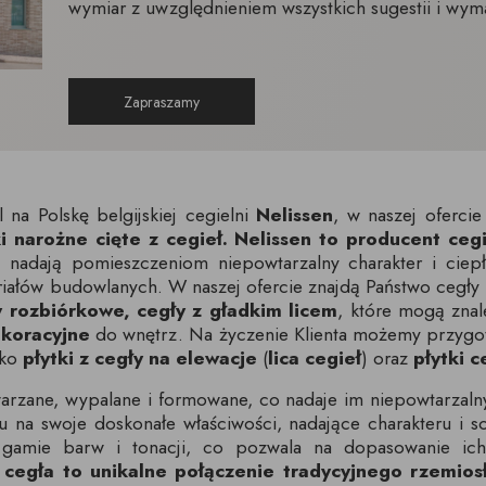
wymiar z uwzględnieniem wszystkich sugestii i wym
Zapraszamy
 na Polskę belgijskiej cegielni
Nelissen
, w naszej oferc
ki narożne cięte z cegieł.
Nelissen to producent cegi
 nadają pomieszczeniom niepowtarzalny charakter i ciepł
riałów budowlanych. W naszej ofercie znajdą Państwo cegły
y rozbiórkowe, cegły z gładkim licem
, które mogą zna
ekoracyjne
do wnętrz. Na życzenie Klienta możemy przygotow
ako
płytki z cegły na elewacje
(
lica cegieł
) oraz
płytki 
arzane, wypalane i formowane, co nadaje im niepowtarzaln
a swoje doskonałe właściwości, nadające charakteru i sol
 gamie barw i tonacji, co pozwala na dopasowanie ich
a
cegła to unikalne połączenie tradycyjnego rzemios