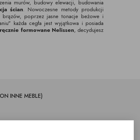
szenia murów, budowy elewacji, budowania
cja ścian
. Nowoczesne metody produkcji
 i brązów, poprzez jasne tonacje beżowe i
aniu" każda cegła jest wyjątkowa i posiada
 ręcznie formowane Nelissen
, decydujesz
LON INNE MEBLE)