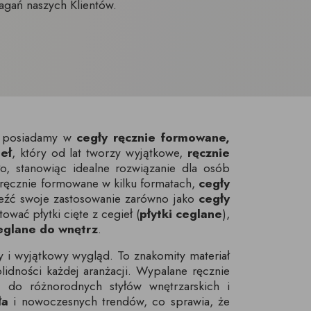
agań naszych Klientów.
ie posiadamy w
cegły ręcznie formowane,
eł
, który od lat tworzy wyjątkowe,
ręcznie
o, stanowiąc idealne rozwiązanie dla osób
 ręcznie formowane w kilku formatach,
cegły
leźć swoje zastosowanie zarówno jako
cegły
ać płytki cięte z cegieł (
płytki ceglane
),
ceglane do wnętrz
.
y i wyjątkowy wygląd. To znakomity materiał
idności każdej aranżacji. Wypalane ręcznie
 do różnorodnych styłów wnętrzarskich i
ła
i nowoczesnych trendów, co sprawia, że