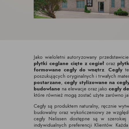
Jako wieloletni autoryzowany przedstawiciel
płytki ceglane cięte z cegieł
oraz
płyt
formowane cegły do wnętrz
.
Cegły
te
poszukujących oryginalnych i trwałych mate
postarzane
,
cegły stylizowane na cegł
budowlane
na elewacje oraz jako
cegły d
które również mogą zostać użyte zarówno j
Cegły są produktem naturalny, ręcznie wytw
budowalny oraz wykończeniowy ze względu n
cegły Nelissen dostępne są w szerokiej
indywidualnych preferencji Klientów. Każd