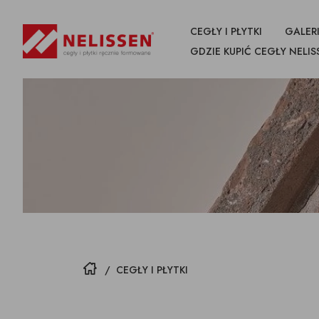
CEGŁY I PŁYTKI
GALERI
GDZIE KUPIĆ CEGŁY NELIS
WSZYSTKIE
PRODUKTY
CEGŁY
PŁYTKI CIĘTE Z CEGŁY
NAROŻN
CEGŁY
STRONA GŁÓWNA
/
CEGŁY I PŁYTKI