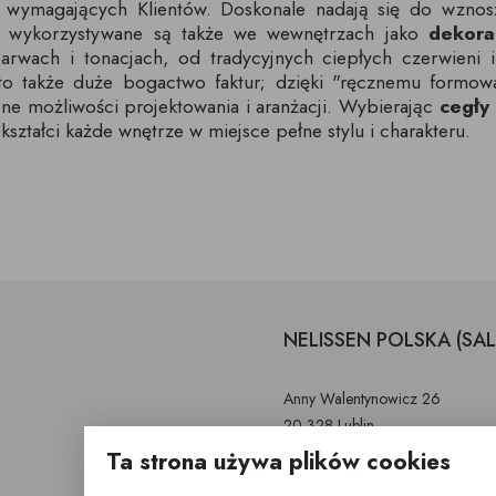
ej wymagających Klientów. Doskonale nadają się do wzno
to wykorzystywane są także we wewnętrzach jako
dekora
arwach i tonacjach, od tradycyjnych ciepłych czerwieni
 to także duże bogactwo faktur; dzięki "ręcznemu formow
one możliwości projektowania i aranżacji. Wybierając
cegły
kształci każde wnętrze w miejsce pełne stylu i charakteru.
NELISSEN POLSKA (SA
Anny Walentynowicz 26
20-328 Lublin
Ta strona używa plików cookies
603 752 799