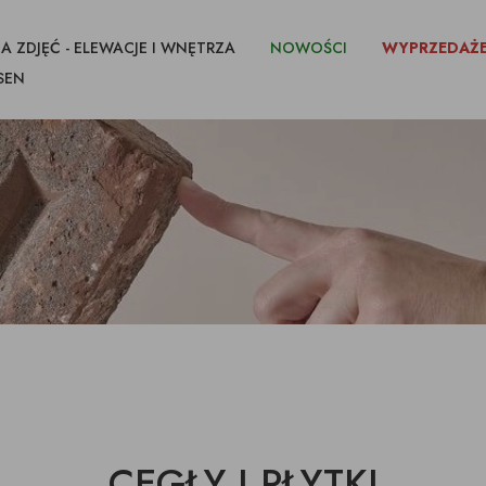
A ZDJĘĆ - ELEWACJE I WNĘTRZA
NOWOŚCI
WYPRZEDAŻ
SEN
CEGŁY I PŁYTKI
IKI CIĘTE Z
FUGI KLEJE
IMPREGNATY
CEGŁY I PŁYTKI