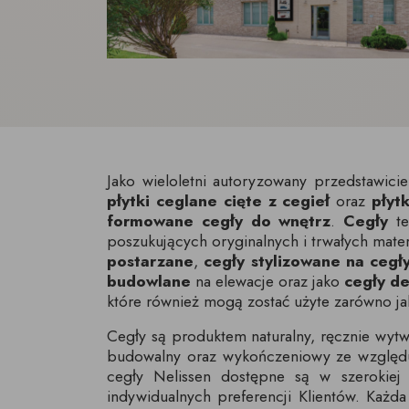
Jako wieloletni autoryzowany przedstawiciel
płytki ceglane cięte z cegieł
oraz
płyt
formowane cegły do wnętrz
.
Cegły
te
poszukujących oryginalnych i trwałych mate
postarzane
,
cegły stylizowane na cegł
budowlane
na elewacje oraz jako
cegły d
które również mogą zostać użyte zarówno j
Cegły są produktem naturalny, ręcznie wytw
budowalny oraz wykończeniowy ze względu n
cegły Nelissen dostępne są w szerokiej
indywidualnych preferencji Klientów. Każd