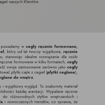
agań naszych Klientów.
ie posiadamy w
cegły ręcznie formowane,
eł
, który od lat tworzy wyjątkowe,
ręcznie
o, stanowiąc idealne rozwiązanie dla osób
 ręcznie formowane w kilku formatach,
cegły
leźć swoje zastosowanie zarówno jako
cegły
ać płytki cięte z cegieł (
płytki ceglane
),
ceglane do wnętrz
.
y i wyjątkowy wygląd. To znakomity materiał
idności każdej aranżacji. Wypalane ręcznie
 do różnorodnych styłów wnętrzarskich i
ła
i nowoczesnych trendów, co sprawia, że