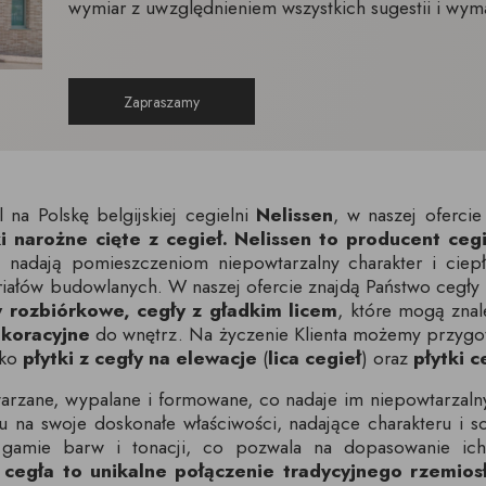
wymiar z uwzględnieniem wszystkich sugestii i wym
Zapraszamy
 na Polskę belgijskiej cegielni
Nelissen
, w naszej oferc
ki narożne cięte z cegieł.
Nelissen to producent cegi
 nadają pomieszczeniom niepowtarzalny charakter i ciepł
riałów budowlanych. W naszej ofercie znajdą Państwo cegły
y rozbiórkowe, cegły z gładkim licem
, które mogą zna
ekoracyjne
do wnętrz. Na życzenie Klienta możemy przygotow
ako
płytki z cegły na elewacje
(
lica cegieł
) oraz
płytki 
arzane, wypalane i formowane, co nadaje im niepowtarzaln
a swoje doskonałe właściwości, nadające charakteru i sol
 gamie barw i tonacji, co pozwala na dopasowanie ich
a
cegła to unikalne połączenie tradycyjnego rzemios