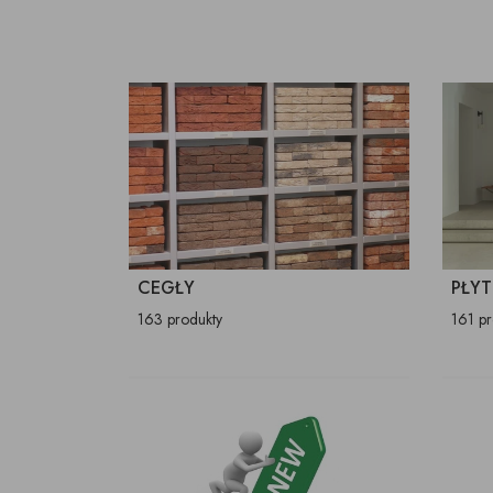
CEGŁY
PŁYT
163 produkty
161 p