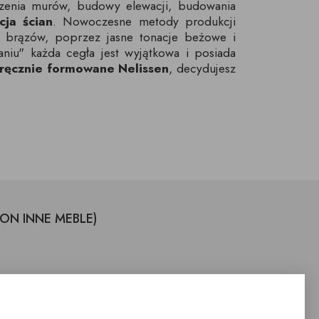
szenia murów, budowy elewacji, budowania
cja ścian
. Nowoczesne metody produkcji
 i brązów, poprzez jasne tonacje beżowe i
aniu" każda cegła jest wyjątkowa i posiada
 ręcznie formowane Nelissen
, decydujesz
LON INNE MEBLE)