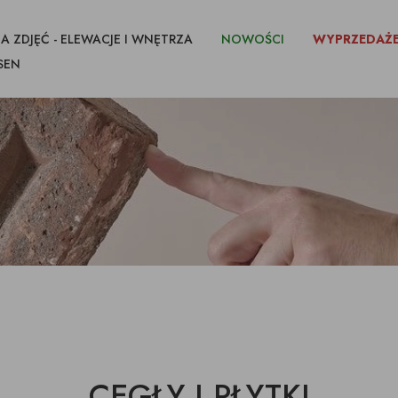
A ZDJĘĆ - ELEWACJE I WNĘTRZA
NOWOŚCI
WYPRZEDAŻ
SEN
CEGŁY I PŁYTKI
IKI CIĘTE Z
FUGI KLEJE
IMPREGNATY
CEGŁY I PŁYTKI