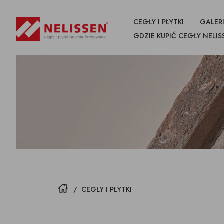
CEGŁY I PŁYTKI
GALERI
GDZIE KUPIĆ CEGŁY NELIS
WSZYSTKIE
PRODUKTY
CEGŁY
PŁYTKI CIĘTE Z CEGŁY
NAROŻN
CEGŁY
STRONA GŁÓWNA
/
CEGŁY I PŁYTKI