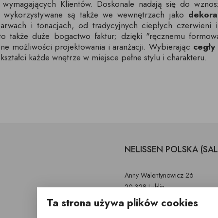
ej wymagających Klientów. Doskonale nadają się do wzno
to wykorzystywane są także we wewnętrzach jako
dekora
arwach i tonacjach, od tradycyjnych ciepłych czerwieni
 to także duże bogactwo faktur; dzięki "ręcznemu formow
one możliwości projektowania i aranżacji. Wybierając
cegły
kształci każde wnętrze w miejsce pełne stylu i charakteru.
NELISSEN POLSKA (SA
Anny Walentynowicz 26
20-328 Lublin
Ta strona używa plików cookies
603 752 799