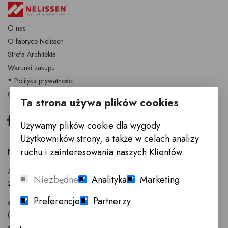
O nas
O fabryce Nelissen
Strefa Architekta
Warunki zakupu
* Polityka prywatności
Cegły i płytki Nelissen
Ta strona używa plików cookies
Facebook
Instagram
Używamy plików cookie dla wygody
Użytkowników strony, a także w celach analizy
ruchu i zainteresowania naszych Klientów.
NELISSEN POLSKA (SALON INNE MEBLE)
Anny Walentynowicz 26
Niezbędne
Analityka
Marketing
20-328 Lublin
Preferencje
Partnerzy
603 752 799
(81) 745-96-30
s.noszczyk@nelissen.pl