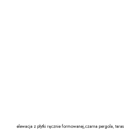
Używamy plików cookie dla wygody
Użytkowników strony, a także w celach analizy
ruchu i zainteresowania naszych Klientów.
Niezbędne
Analityka
Marketing
Preferencje
Partnerzy
Odrzuć wszystkie
Akceptuj zaznaczone
Akceptuj wszystkie
elewacja z płytki ręcznie formowanej,czarna pergola, taras