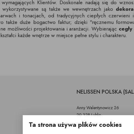
ej wymagających Klientów. Doskonale nadają się do wzno
to wykorzystywane są także we wewnętrzach jako
dekora
arwach i tonacjach, od tradycyjnych ciepłych czerwieni
 to także duże bogactwo faktur; dzięki "ręcznemu formow
one możliwości projektowania i aranżacji. Wybierając
cegły
kształci każde wnętrze w miejsce pełne stylu i charakteru.
NELISSEN POLSKA (SA
Anny Walentynowicz 26
20-328 Lublin
Ta strona używa plików cookies
603 752 799