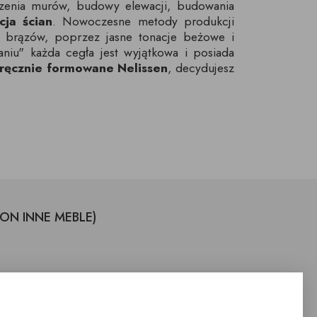
szenia murów, budowy elewacji, budowania
cja ścian
. Nowoczesne metody produkcji
 i brązów, poprzez jasne tonacje beżowe i
aniu" każda cegła jest wyjątkowa i posiada
 ręcznie formowane Nelissen
, decydujesz
LON INNE MEBLE)