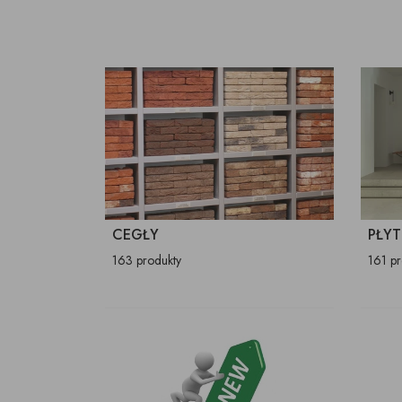
CEGŁY
PŁYT
163 produkty
161 p