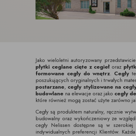
Jako wieloletni autoryzowany przedstawiciel
płytki ceglane cięte z cegieł
oraz
płyt
formowane cegły do wnętrz
.
Cegły
te
poszukujących oryginalnych i trwałych mate
postarzane
,
cegły stylizowane na cegł
budowlane
na elewacje oraz jako
cegły d
które również mogą zostać użyte zarówno j
Cegły są produktem naturalny, ręcznie wytw
budowalny oraz wykończeniowy ze względu n
cegły Nelissen dostępne są w szerokiej
indywidualnych preferencji Klientów. Każd