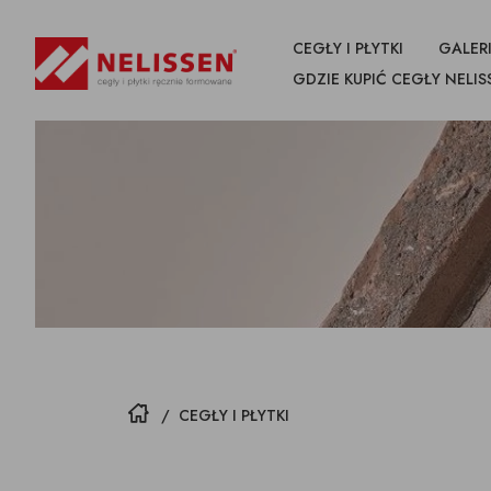
CEGŁY I PŁYTKI
GALERI
GDZIE KUPIĆ CEGŁY NELIS
WSZYSTKIE
PRODUKTY
CEGŁY
PŁYTKI CIĘTE Z CEGŁY
NAROŻN
CEGŁY
STRONA GŁÓWNA
/
CEGŁY I PŁYTKI