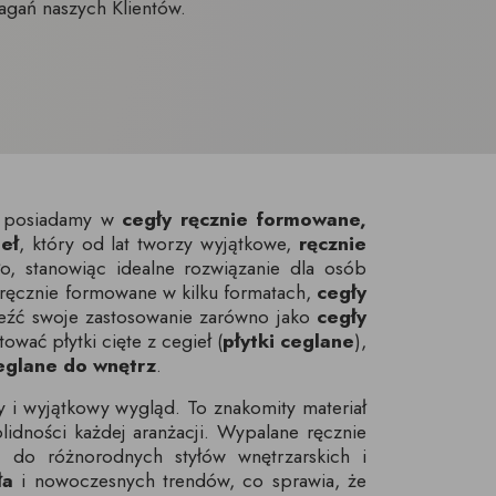
agań naszych Klientów.
ie posiadamy w
cegły ręcznie formowane,
eł
, który od lat tworzy wyjątkowe,
ręcznie
o, stanowiąc idealne rozwiązanie dla osób
 ręcznie formowane w kilku formatach,
cegły
leźć swoje zastosowanie zarówno jako
cegły
ać płytki cięte z cegieł (
płytki ceglane
),
ceglane do wnętrz
.
y i wyjątkowy wygląd. To znakomity materiał
idności każdej aranżacji. Wypalane ręcznie
 do różnorodnych styłów wnętrzarskich i
ła
i nowoczesnych trendów, co sprawia, że