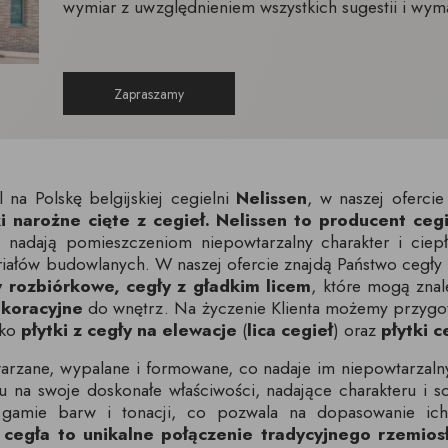
wymiar z uwzględnieniem wszystkich sugestii i wym
Zapraszamy
 na Polskę belgijskiej cegielni
Nelissen
, w naszej oferc
ki narożne cięte z cegieł.
Nelissen to producent cegi
 nadają pomieszczeniom niepowtarzalny charakter i ciepł
riałów budowlanych. W naszej ofercie znajdą Państwo cegły
y rozbiórkowe, cegły z gładkim licem
, które mogą zna
ekoracyjne
do wnętrz. Na życzenie Klienta możemy przygotow
ako
płytki z cegły na elewacje
(
lica cegieł
) oraz
płytki 
arzane, wypalane i formowane, co nadaje im niepowtarzaln
a swoje doskonałe właściwości, nadające charakteru i sol
 gamie barw i tonacji, co pozwala na dopasowanie ich
a
cegła to unikalne połączenie tradycyjnego rzemios