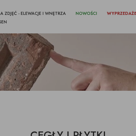
A ZDJĘĆ - ELEWACJE I WNĘTRZA
NOWOŚCI
WYPRZEDAŻ
SEN
CEGŁY I PŁYTKI
IKI CIĘTE Z
FUGI KLEJE
IMPREGNATY
CEGŁY I PŁYTKI