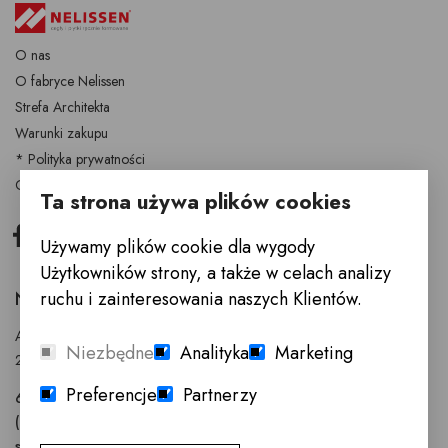
O nas
O fabryce Nelissen
Strefa Architekta
Warunki zakupu
* Polityka prywatności
Cegły i płytki Nelissen
Ta strona używa plików cookies
Facebook
Instagram
Używamy plików cookie dla wygody
Użytkowników strony, a także w celach analizy
ruchu i zainteresowania naszych Klientów.
NELISSEN POLSKA (SALON INNE MEBLE)
Anny Walentynowicz 26
Niezbędne
Analityka
Marketing
20-328 Lublin
Preferencje
Partnerzy
603 752 799
(81) 745-96-30
s.noszczyk@nelissen.pl